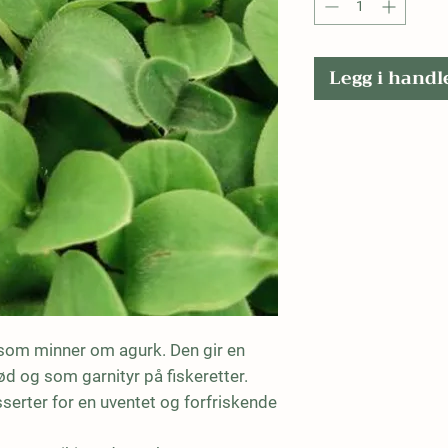
Legg i hand
 som minner om agurk. Den gir en 
ød og som garnityr på fiskeretter. 
serter for en uventet og forfriskende 