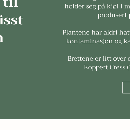
til
holder seg på kjøl i m
isst
produsert 
n
Plantene har aldri ha
kontaminasjon og kan
Brettene er litt over
Koppert Cress 