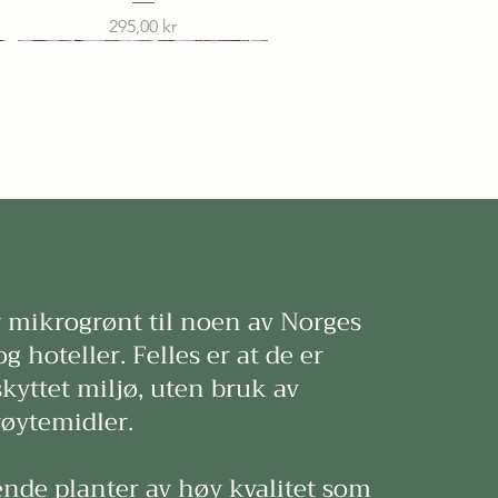
Pris
295,00 kr
r mikrogrønt til noen av Norges
Rød Mizuna
Koriander
Agurkurt
Fenikkel
Svartkål
Ruccula
g hoteller. Felles er at de er
Pris
Pris
Pris
Pris
Pris
Pris
295,00 kr
295,00 kr
295,00 kr
295,00 kr
295,00 kr
295,00 kr
skyttet miljø, uten bruk av
røytemidler.
ende planter av høy kvalitet som