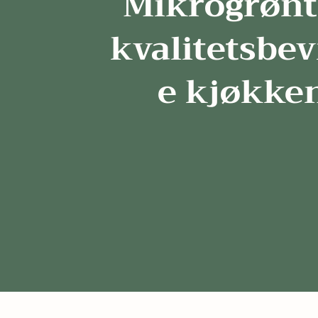
Mikrogrønt 
kvalitetsbev
e kjøkke