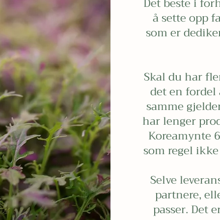
Det beste i for
å sette opp fa
som er dedikert
Skal du har fle
det en fordel å
samme gjelder
har lenger pro
Koreamynte 6 
som regel ikke
Selve leveran
partnere, ell
passer. Det e