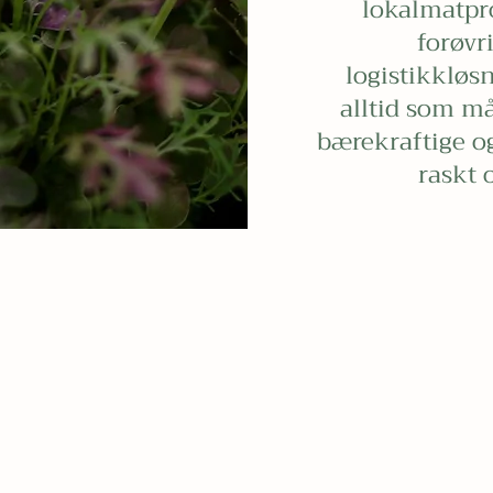
lokalmatpr
forøvri
logistikkløsn
alltid som må
bærekraftige o
raskt o